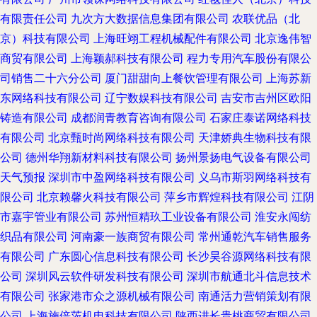
有限责任公司
九次方大数据信息集团有限公司
农联优品（北
京）科技有限公司
上海旺翊工程机械配件有限公司
北京逸伟智
商贸有限公司
上海颖郝科技有限公司
程力专用汽车股份有限公
司销售二十六分公司
厦门甜甜向上餐饮管理有限公司
上海苏新
东网络科技有限公司
辽宁数娱科技有限公司
吉安市吉州区欧阳
铸造有限公司
成都润青教育咨询有限公司
石家庄泰诺网络科技
有限公司
北京甄时尚网络科技有限公司
天津娇典生物科技有限
公司
德州华翔新材料科技有限公司
扬州景扬电气设备有限公司
天气预报
深圳市中盈网络科技有限公司
义乌市斯羽网络科技有
限公司
北京赖馨火科技有限公司
萍乡市辉煌科技有限公司
江阴
市嘉宇管业有限公司
苏州恒精玖工业设备有限公司
淮安永闯纺
织品有限公司
河南豪一族商贸有限公司
常州通乾汽车销售服务
有限公司
广东圆心信息科技有限公司
长沙昊谷源网络科技有限
公司
深圳风云软件研发科技有限公司
深圳市航通北斗信息技术
有限公司
张家港市众之源机械有限公司
南通活力营销策划有限
公司
上海施倍茨机电科技有限公司
陕西进长贵桃商贸有限公司